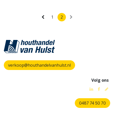
1
2
verkoop@houthandelvanhulst.nl
Volg ons
0487 74 50 70