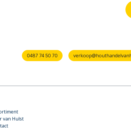
verkoop@houthandelvanhu
0487 74 50 70
ortiment
r van Hulst
tact