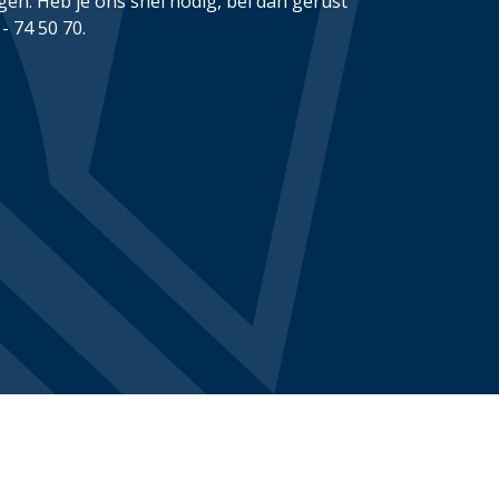
gen. Heb je ons snel nodig, bel dan gerust
- 74 50 70.