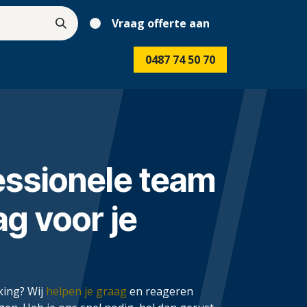
Vraag offerte aan
0487 74 50 70
essionele team
ag voor je
king? Wij
helpen je graag
en reageren