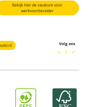
Bekijk hier de vacature voor
werkvoorbereider
Volg ons
lst.nl