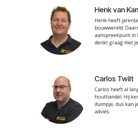
Henk van Ka
Henk heeft jarenla
bouwwereld. Daarn
aanspreekpunt in h
denkt graag met je
Carlos Twilt
Carlos heeft al lan
houthandel. Hij ken
duimpje, dus kan j
advies.