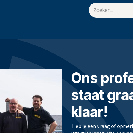
van Hulst
Vacatures
Contact
.
Ons prof
staat gra
klaar!
Heb je een vraag of opmer