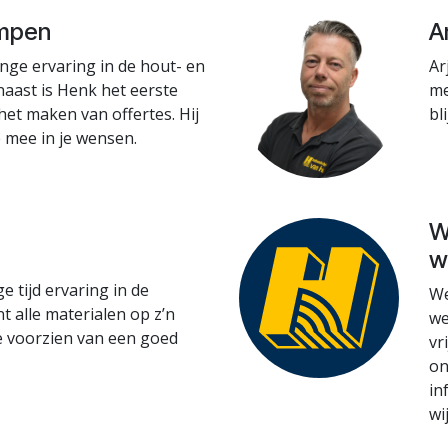
mpen
A
nge ervaring in de hout- en
Ar
aast is Henk het eerste
me
et maken van offertes. Hij
bl
 mee in je wensen.
W
w
ge tijd ervaring in de
We
t alle materialen op z’n
we
e voorzien van een goed
vr
on
in
wi