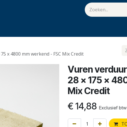
van Hulst
Vacatures
Contact
.
75 x 4800 mm werkend - FSC Mix Credit
Vuren verduu
28 x 175 x 4
Mix Credit
€
14,88
Exclusief btw
TO