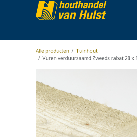
Overslaan naar inhoud
Home
Partijhandel
Assortiment
Over 
Alle producten
Tuinhout
Vuren verduurzaamd Zweeds rabat 28 x 1