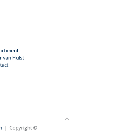
ortiment
r van Hulst
tact
n
| Copyright ©