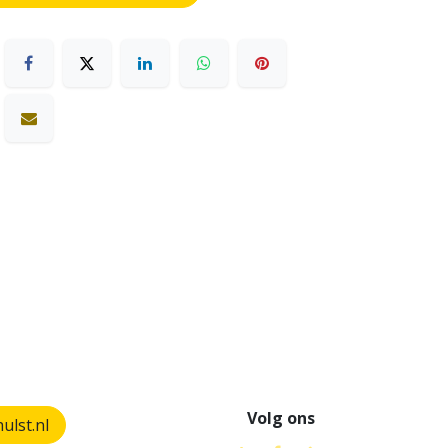
Volg ons
lst.nl