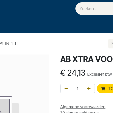
van Hulst
Vacatures
Contact
.
S-IN-1 1L
AB XTRA VOOR
€
24,13
Exclusief btw
TO
Algemene voorwaarden
30-dagen geld terug