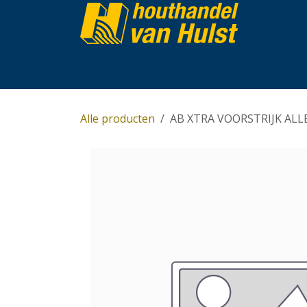
Overslaan naar inhoud
Home
Partijhandel
Assortiment
Over 
Alle producten
AB XTRA VOORSTRIJK ALLE