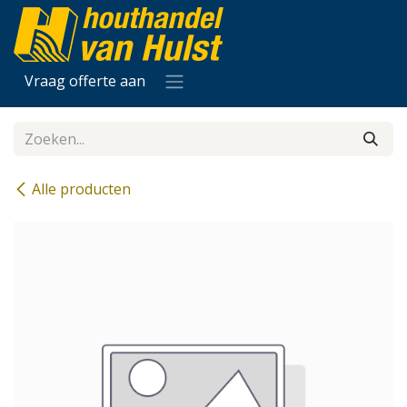
Overslaan naar inhoud
Vraag offerte aan
Alle producten