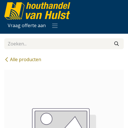
Overslaan naar inhoud
Vraag offerte aan
Alle producten