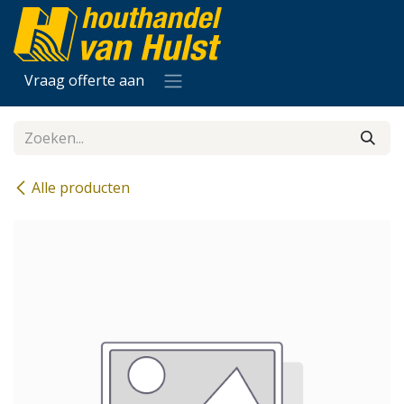
Overslaan naar inhoud
Vraag offerte aan
Alle producten