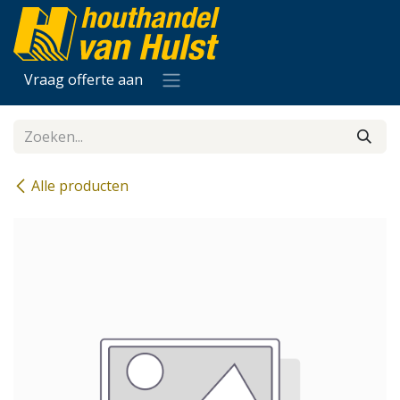
Overslaan naar inhoud
Vraag offerte aan
Alle producten