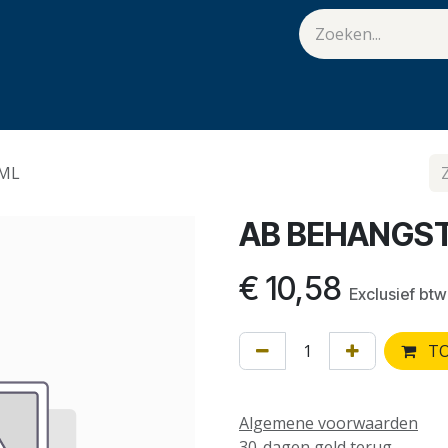
van Hulst
Vacatures
Contact
.
0ML
AB BEHANGST
€
10,58
Exclusief btw
TO
Algemene voorwaarden
30-dagen geld terug