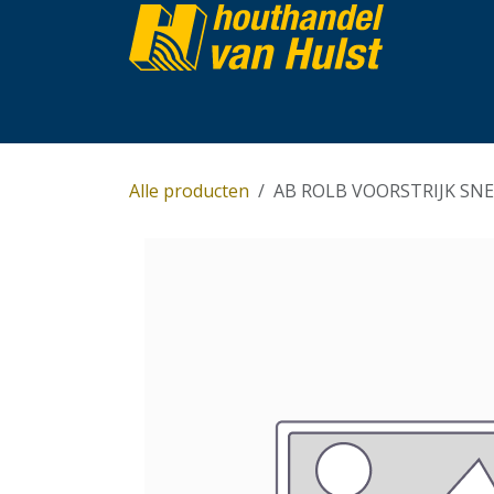
Overslaan naar inhoud
Home
Partijhandel
Assortiment
Over 
Alle producten
AB ROLB VOORSTRIJK SNE