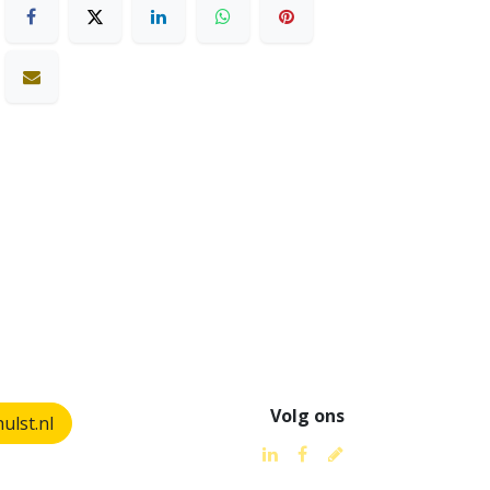
Volg ons
lst.nl