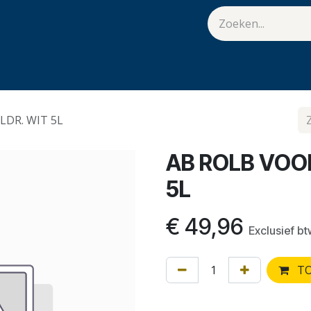
van Hulst
Vacatures
Contact
.
LDR. WIT 5L
AB ROLB VOO
5L
€
49,96
Exclusief b
TO