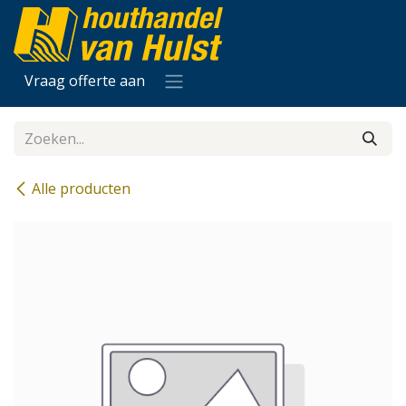
Overslaan naar inhoud
Vraag offerte aan
Alle producten