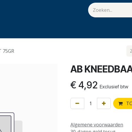
van Hulst
Vacatures
Contact
.
T 75GR
AB KNEEDBAA
€
4,92
Exclusief btw
TO
Algemene voorwaarden
30-dagen geld terug