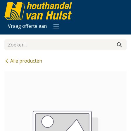
Overslaan naar inhoud
Vraag offerte aan
Alle producten