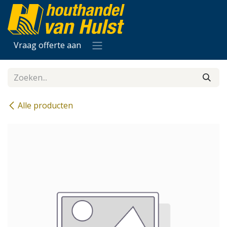
Overslaan naar inhoud
Vraag offerte aan
Alle producten