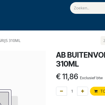
van Hulst
Vacatures
Contact
.
RIJS 310ML
AB BUITENVO
310ML
€
11,86
Exclusief btw
TO