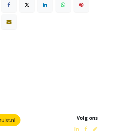
Volg ons
lst.nl