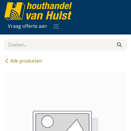
Overslaan naar inhoud
Vraag offerte aan
Alle producten