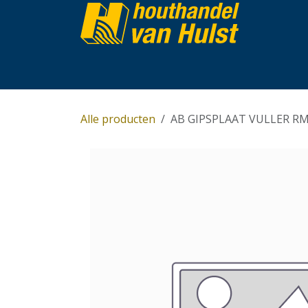
Overslaan naar inhoud
Home
Partijhandel
Assortiment
Over 
Alle producten
AB GIPSPLAAT VULLER RM