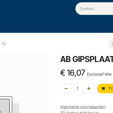
van Hulst
Vacatures
Contact
.
 1L
AB GIPSPLAAT
€
16,07
Exclusief btw
TO
Algemene voorwaarden
30-dagen geld terug