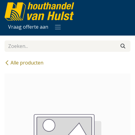
Overslaan naar inhoud
Vraag offerte aan
Alle producten