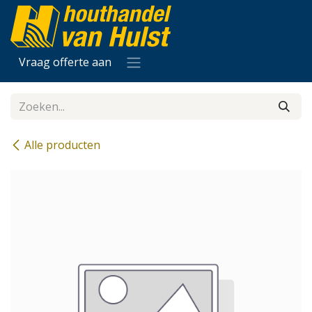
Overslaan naar inhoud
Vraag offerte aan
Alle producten