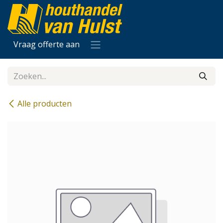
Overslaan naar inhoud
Vraag offerte aan
Alle producten