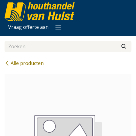
Overslaan naar inhoud
Vraag offerte aan
Alle producten