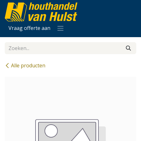
Overslaan naar inhoud
Vraag offerte aan
Alle producten