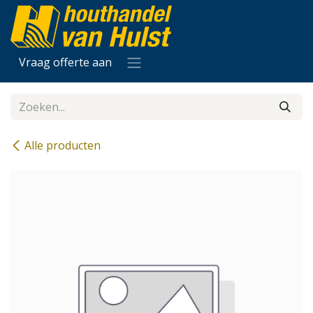
Overslaan naar inhoud
Vraag offerte aan
Alle producten