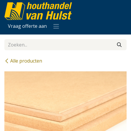
Overslaan naar inhoud
Vraag offerte aan
Alle producten