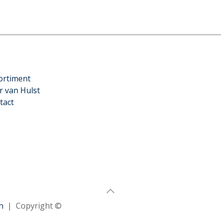
ortiment
r van Hulst
tact
n
| Copyright ©