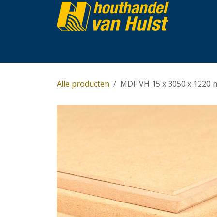
Overslaan naar inhoud
Home
Partijhandel
Assortiment
Over 
Alle producten
MDF VH 15 x 3050 x 1220 