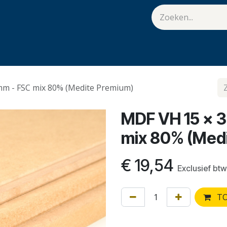
van Hulst
Vacatures
Contact
.
mm - FSC mix 80% (Medite Premium)
MDF VH 15 x 
mix 80% (Med
€
19,54
Exclusief btw
TO