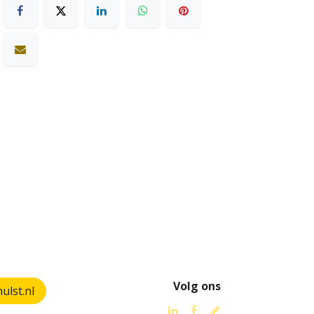
Volg ons
lst.nl