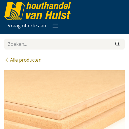
Overslaan naar inhoud
Vraag offerte aan
Alle producten