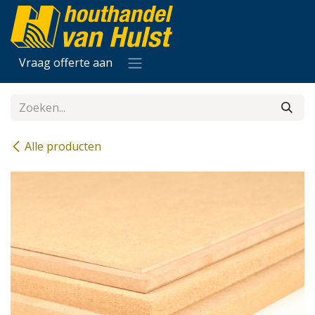
Overslaan naar inhoud
Vraag offerte aan
Alle producten