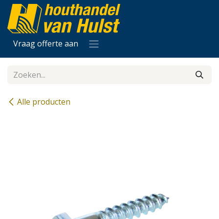
Overslaan naar inhoud
Vraag offerte aan
Alle producten