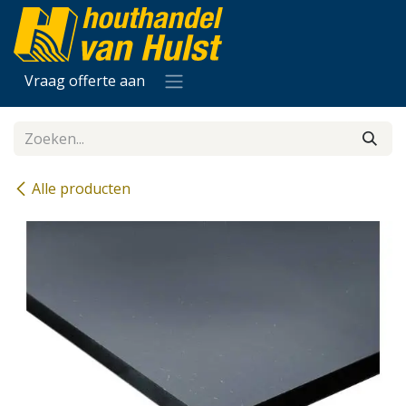
Overslaan naar inhoud
Vraag offerte aan
Alle producten