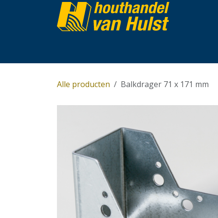
Overslaan naar inhoud
Home
Partijhandel
Assortiment
Over 
Alle producten
Balkdrager 71 x 171 mm