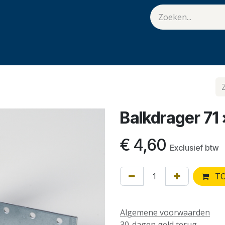
van Hulst
Vacatures
Contact
.
Balkdrager 71
€
4,60
Exclusief btw
TO
Algemene voorwaarden
30-dagen geld terug