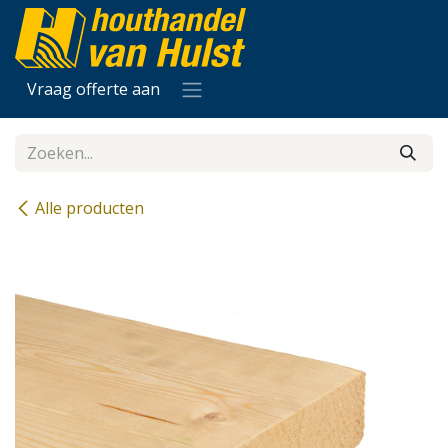
Overslaan naar inhoud
Vraag offerte aan
Alle producten