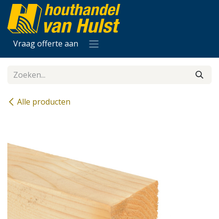
Overslaan naar inhoud
Vraag offerte aan
Alle producten