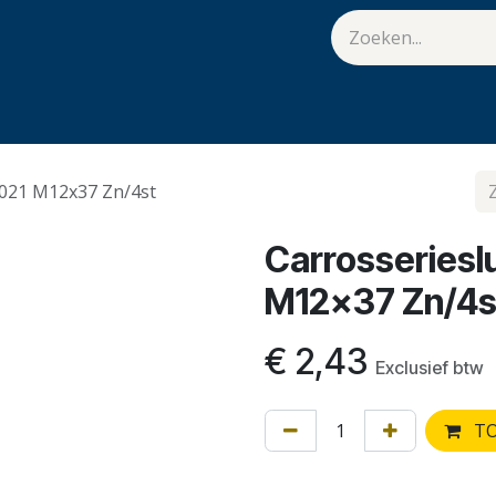
van Hulst
Vacatures
Contact
.
9021 M12x37 Zn/4st
Carrosserieslu
M12x37 Zn/4s
€
2,43
Exclusief btw
TO