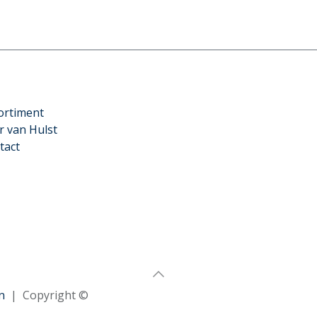
ortiment
r van Hulst
tact
n
| Copyright ©