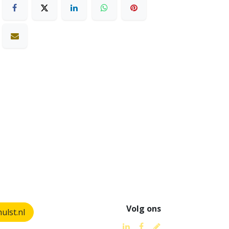
Volg ons
lst.nl