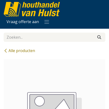
Overslaan naar inhoud
Vraag offerte aan
Alle producten