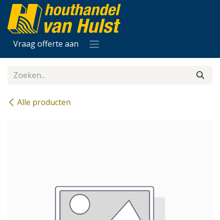
Overslaan naar inhoud
Vraag offerte aan
Alle producten