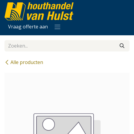
Overslaan naar inhoud
Vraag offerte aan
Alle producten