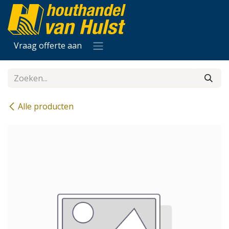
Overslaan naar inhoud
Vraag offerte aan
Alle producten