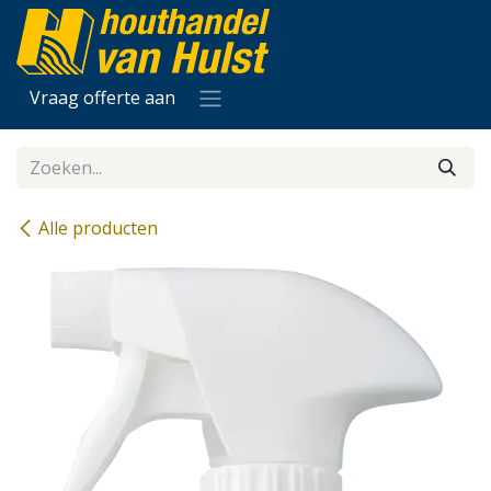
Overslaan naar inhoud
Vraag offerte aan
Alle producten