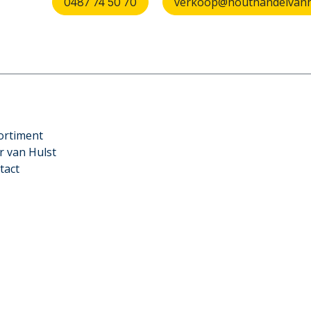
verkoop@houthandelvanhu
0487 74 50 70
ortiment
r van Hulst
tact