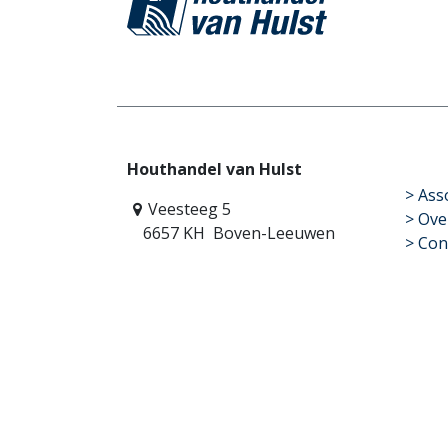
Houthandel van Hulst
​>
Ass
Veesteeg 5
> Ove
6657 KH Boven-Leeuwen
> Con
Winkel 0487 74 50 70
info@houthandelvanhulst.nl