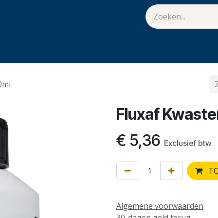
van Hulst
Vacatures
Contact
.
0ml
Fluxaf Kwaste
€
5,36
Exclusief btw
TO
Algemene voorwaarden
30-dagen geld terug