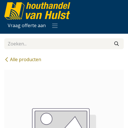
Overslaan naar inhoud
Vraag offerte aan
Alle producten