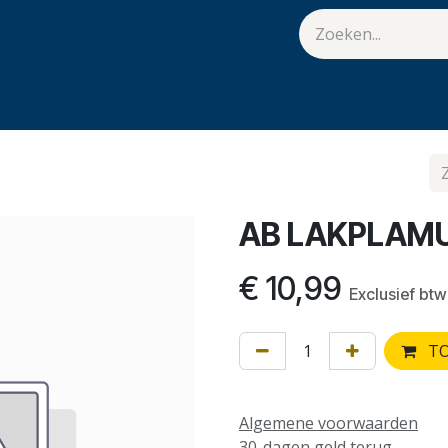
van Hulst
Vacatures
Contact
.
AB LAKPLAM
€
10,99
Exclusief btw
TO
Algemene voorwaarden
30-dagen geld terug