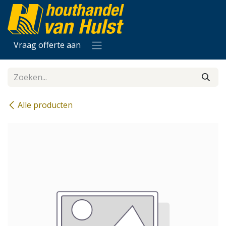
Overslaan naar inhoud
Vraag offerte aan
Alle producten