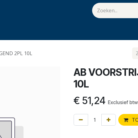
van Hulst
Vacatures
Contact
.
GEND 2PL 10L
AB VOORSTRI
10L
€
51,24
Exclusief btw
TO