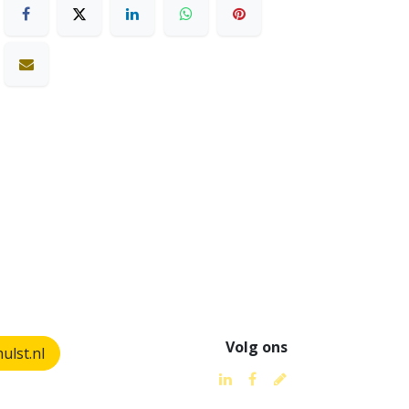
Volg ons
lst.nl