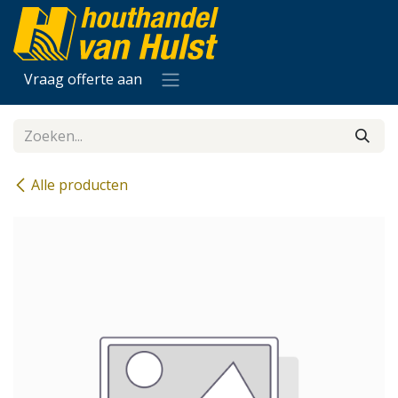
Overslaan naar inhoud
Vraag offerte aan
Alle producten