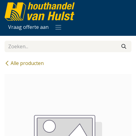
Overslaan naar inhoud
Vraag offerte aan
Alle producten