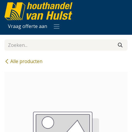
Overslaan naar inhoud
Vraag offerte aan
Alle producten