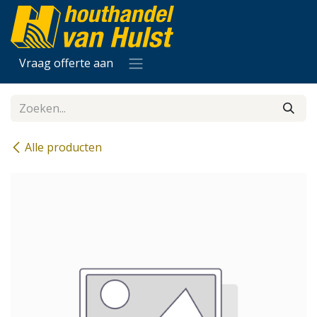
Overslaan naar inhoud
Vraag offerte aan
Alle producten