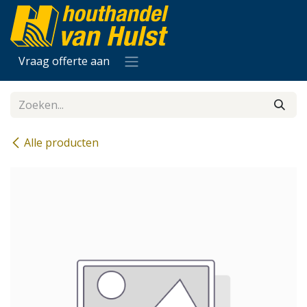
Overslaan naar inhoud
Vraag offerte aan
Alle producten