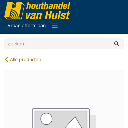
Overslaan naar inhoud
Vraag offerte aan
Alle producten