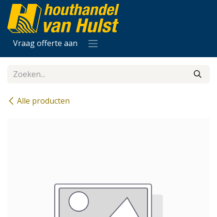
Overslaan naar inhoud
Vraag offerte aan
Alle producten